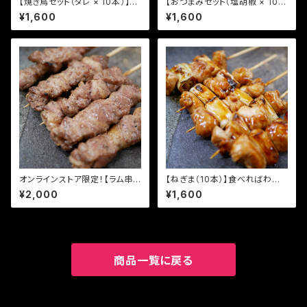
【焼き鳥セット（タレ × 10本）】食
【おつまみセット（塩胡椒 × 10
べればわかる！ 94団のこだわり
本）】食べればわかる！ 94団の
¥1,600
¥1,600
焼き鳥
こだわり焼き鳥
オンラインストア限定！【ラム串
【ねぎま（10本）】食べればわか
（10本）】食べればわかる！ 94団
る！ 94団のこだわり焼き鳥
¥2,000
¥1,600
のこだわり焼き鳥
商品一覧に戻る