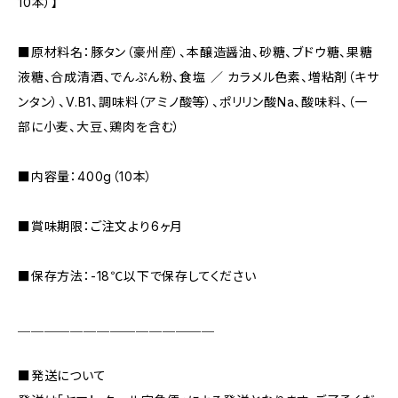
10本）】
■原材料名：豚タン（豪州産）、本醸造醤油、砂糖、ブドウ糖、果糖
液糖、合成清酒、でんぷん粉、食塩 ／ カラメル色素、増粘剤（キサ
ンタン）、V.B1、調味料（アミノ酸等）、ポリリン酸Na、酸味料、（一
部に小麦、大豆、鶏肉を含む）
■内容量：400g（10本）
■賞味期限：ご注文より6ヶ月
■保存方法：-18℃以下で保存してください
＿＿＿＿＿＿＿＿＿＿＿＿＿＿＿
■発送について