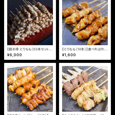
【超お得 とりもも（50本セット）】
【とりもも（10本）】食べればわか
食べればわかる！ 94団のこだ
る！ 94団のこだわり焼き鳥
¥6,000
¥1,600
わり焼き鳥