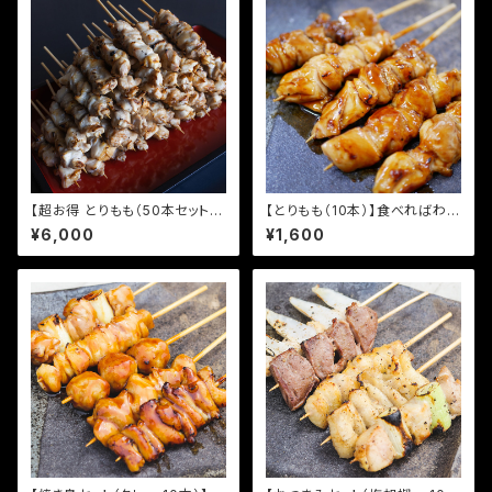
【超お得 とりもも（50本セット）】
【とりもも（10本）】食べればわか
食べればわかる！ 94団のこだ
る！ 94団のこだわり焼き鳥
¥6,000
¥1,600
わり焼き鳥