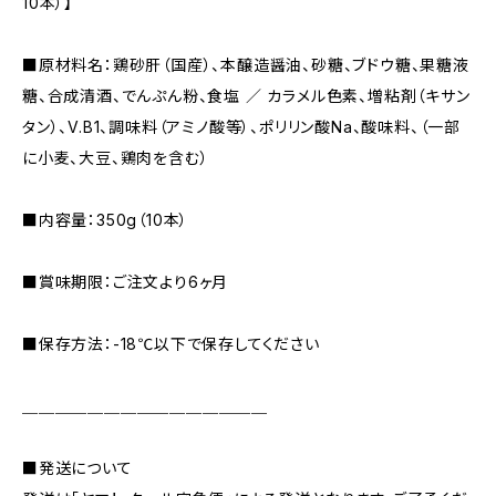
10本）】
■原材料名：鶏砂肝（国産）、本醸造醤油、砂糖、ブドウ糖、果糖液
糖、合成清酒、でんぷん粉、食塩 ／ カラメル色素、増粘剤（キサン
タン）、V.B1、調味料（アミノ酸等）、ポリリン酸Na、酸味料、（一部
に小麦、大豆、鶏肉を含む）
■内容量：350g（10本）
■賞味期限：ご注文より6ヶ月
■保存方法：-18℃以下で保存してください
＿＿＿＿＿＿＿＿＿＿＿＿＿＿＿
■発送について