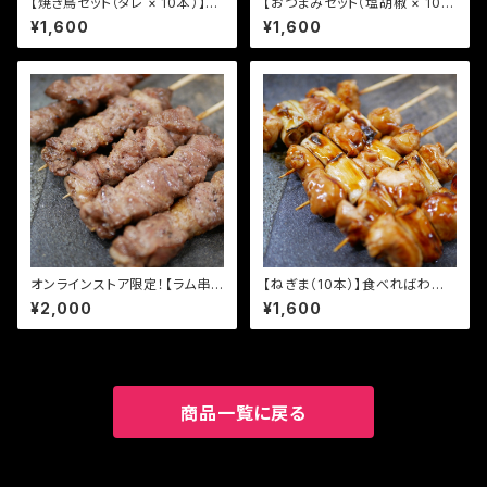
【焼き鳥セット（タレ × 10本）】食
【おつまみセット（塩胡椒 × 10
べればわかる！ 94団のこだわり
本）】食べればわかる！ 94団の
¥1,600
¥1,600
焼き鳥
こだわり焼き鳥
オンラインストア限定！【ラム串
【ねぎま（10本）】食べればわか
（10本）】食べればわかる！ 94団
る！ 94団のこだわり焼き鳥
¥2,000
¥1,600
のこだわり焼き鳥
商品一覧に戻る